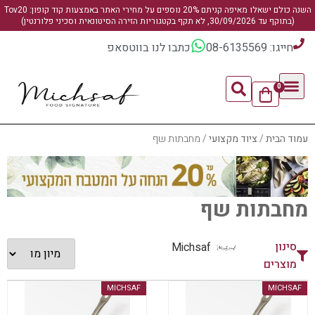
השנה כולם ישאלו מאיפה קניתם 20% נוספים על מחירי האתר באמצעות קוד קופון: Tov20
(בתוקף עד 30/09/2026, לא תקף בקטגוריות הזירה הסיטונאית וסכיני פלורנטין)
חייגו: 08-6135569
כתבו לנו בווטסאפ
0
עמוד הבית
/
ציוד מקצועי
/ מחבתות שף
מחבתות שף
סינון
Michsaf
מוצרים
MICHSAF
MICHSAF